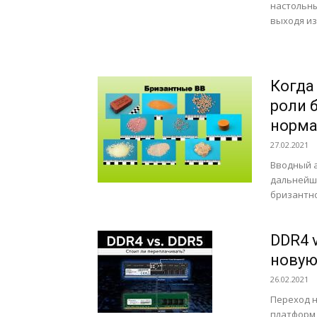
настольны
выходя из
Когда
роли 
норма
27.02.2021
Вводный а
дальнейше
бризантно
DDR4 
новую
26.02.2021
Переход н
платформ I