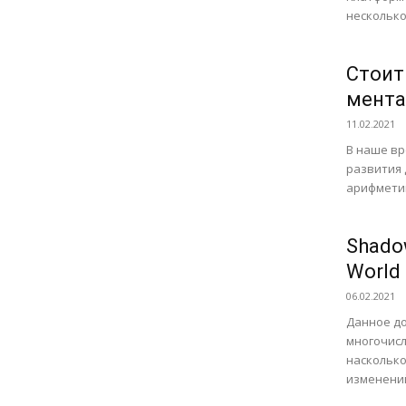
несколько.
Стоит
мента
11.02.2021
В наше вр
развития 
арифметик
Shado
World 
06.02.2021
Данное до
многочис
насколько
изменений