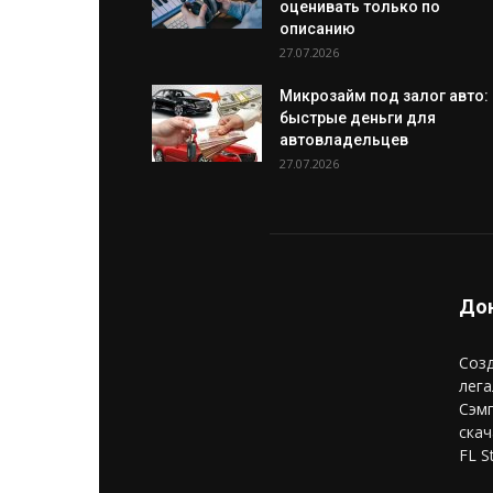
оценивать только по
описанию
27.07.2026
Микрозайм под залог авто:
быстрые деньги для
автовладельцев
27.07.2026
Дон
Созд
лега
Сэм
скач
FL S