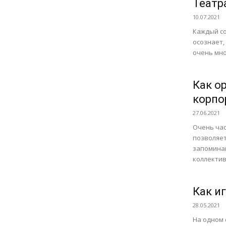
Театр
10.07.2021
Каждый со
осознает,
очень мно
Как о
корпо
27.06.2021
Очень час
позволяет
запоминаю
коллектива
Как и
28.05.2021
На одном 