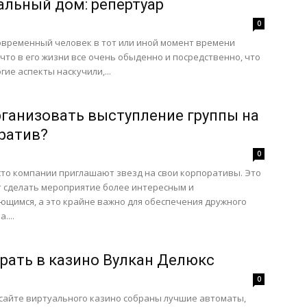
альный дом: репертуар
0
временный человек в тот или иной момент времени
 что в его жизни все очень обыденно и посредственно, что
гие аспекты наскучили,...
рганизовать выступление группы на
ратив?
0
то компании приглашают звезд на свои корпоративы. Это
 сделать мероприятие более интересным и
щимся, а это крайне важно для обеспечения дружного
....
грать в казино Вулкан Делюкс
0
сайте виртуального казино собраны лучшие автоматы,