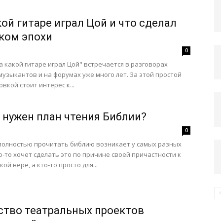
кой гитаре играл Цой и что сделал
уком эпохи
0
а какой гитаре играл Цой" встречается в разговорах
музыкантов и на форумах уже много лет. За этой простой
вкой стоит интерес к...
 нужен план чтения Библии?
0
полностью прочитать библию возникает у самых разных
о-то хочет сделать это по причине своей причастности к
ой вере, а кто-то просто для...
ство театральных проектов