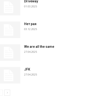
Driveway
01.03.2025
Нет рая
03.12.2025
We are all the same
27.04.2025
JFK
27.04.2025