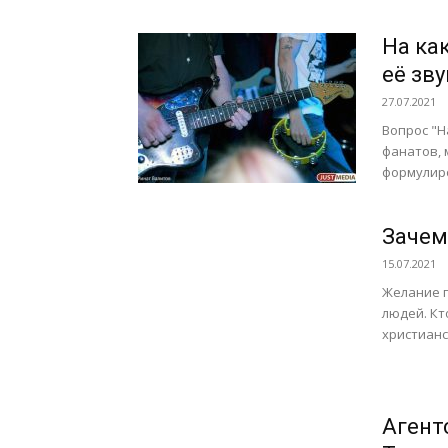
На ка
её зв
27.07.2021
Вопрос "Н
фанатов, 
формулиро
Зачем
15.07.2021
Желание 
людей. Кт
христианск
Агент