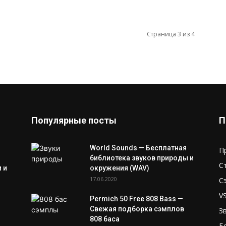
Страница 3 из 4
Популярные посты
П
World Sounds — Бесплатная
П
библиотека звуков природы и
С
 и
окружения (WAV)
17.06.2020
С
V
Permich 50 Free 808 Bass —
Свежая подборка сэмплов
З
808 баса
Б