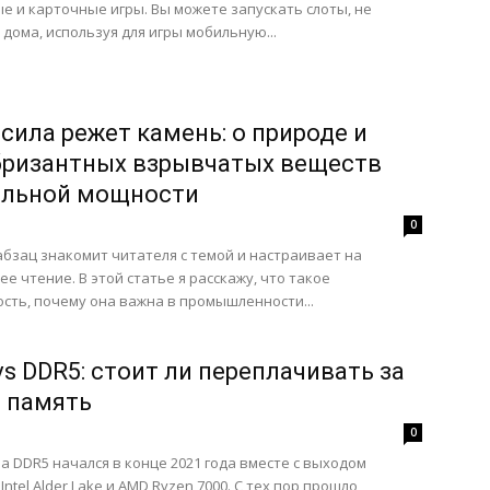
е и карточные игры. Вы можете запускать слоты, не
 дома, используя для игры мобильную...
 сила режет камень: о природе и
бризантных взрывчатых веществ
льной мощности
0
бзац знакомит читателя с темой и настраивает на
е чтение. В этой статье я расскажу, что такое
сть, почему она важна в промышленности...
vs DDR5: стоит ли переплачивать за
 память
0
а DDR5 начался в конце 2021 года вместе с выходом
ntel Alder Lake и AMD Ryzen 7000. С тех пор прошло