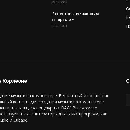
29.12.2019
О
7 советов начинающим
Б
гитаристам
П
02.02.2021
 Корлеоне
С
ание музыки на компьютере. Бесплатный и полностью
льный контент для создания музыки на компьютере.
плы и плагины для популярных DAW. Вы сможете
ать звуки и VST синтезаторы для таких программ, как
tudio и Cubase.