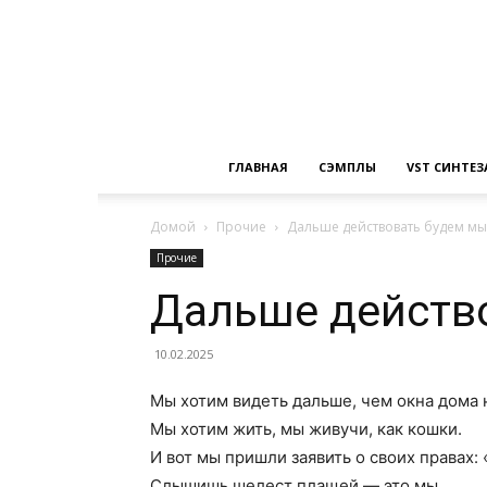
ГЛАВНАЯ
СЭМПЛЫ
VST СИНТЕ
Домой
Прочие
Дальше действовать будем мы
Прочие
Дальше действ
10.02.2025
Мы хотим видеть дальше, чем окна дома 
Мы хотим жить, мы живучи, как кошки.
И вот мы пришли заявить о своих правах: 
Слышишь шелест плащей — это мы…