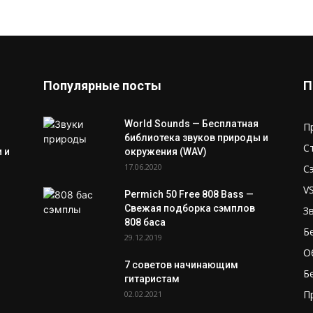
Популярные посты
П
World Sounds — Бесплатная
П
библиотека звуков природы и
С
 и
окружения (WAV)
17.06.2020
С
V
Permich 50 Free 808 Bass —
Свежая подборка сэмплов
З
808 баса
Б
29.12.2019
О
7 советов начинающим
Б
гитаристам
П
02.02.2021