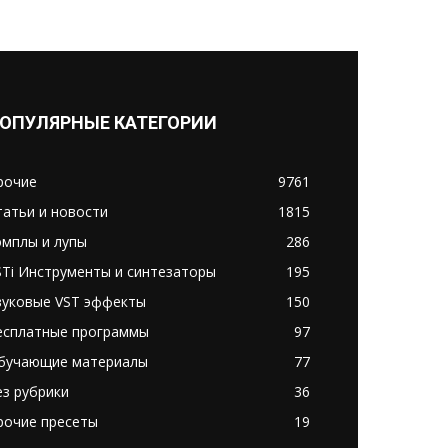
ОПУЛЯРНЫЕ КАТЕГОРИИ
рочие
9761
татьи и новости
1815
эмплы и лупы
286
STi Инструменты и синтезаторы
195
вуковые VST эффекты
150
есплатные программы
97
бучающие материалы
77
ез рубрики
36
рочие пресеты
19