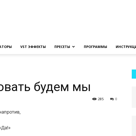
Создание
ЗАТОРЫ
VST ЭФФЕКТЫ
ПРЕСЕТЫ
ПРОГРАММЫ
ИНСТРУКЦ
музыки
овать будем мы
285
0
напротив,
на
«Да!»