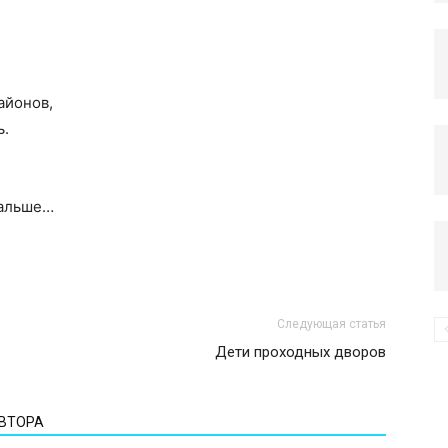
компьютере
айонов,
ь.
дальше…
Следующая статья
Дети проходных дворов
АВТОРА