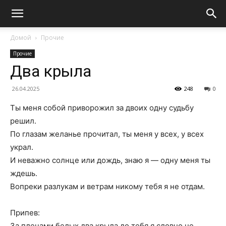
Домой
Прочие
Прочие
Два крыла
26.04.2025
248
0
Ты меня собой приворожил за двоих одну судьбу
решил.
По глазам желанье прочитал, ты меня у всех, у всех
украл.
И неважно солнце или дождь, знаю я — одну меня ты
ждешь.
Вопреки разлукам и ветрам никому тебя я не отдам.
Припев:
За плечами белых два крыла до тебя я словно не