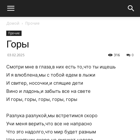
Домой
Прочие
Прочие
Горы
03.02.2025
316
0
Смотри мне в глаза,в них есть то,что ты ищешь
И я влюблена,мы с тобой едем в лыжи
И свитер, носочки,и спящие дети
Вино и ладонь,и забыть все на свете
И горы, горы, горы, горы, горы
Разлука разлукой,мы встретимся скоро
Учи меня верить,что все не напрасно
Что это надолго,что мир будет разным
Что маятник скоро не сможет налево