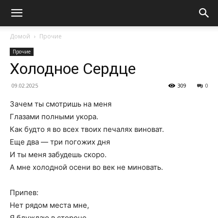
Домой
Прочие
Прочие
Холодное Сердце
09.02.2025
309
0
Зачем ты смотришь на меня
Глазами полными укора.
Как будто я во всех твоих печалях виноват.
Еще два — три погожих дня
И ты меня забудешь скоро.
А мне холодной осени во век не миновать.
Припев:
Нет рядом места мне,
Я блуждаю в стороне.