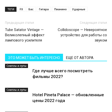
ТЕГИ
FX
Бас
Гитара
Пианино
Ударные
Предыдущая статья
Следующая статья
Tube Satator Vintage —
Collidoscope — Невероятное
Великолепный эффект
устройство для работы со
лампового усилителя
звуком
ЭТО МОЖЕТ БЫТЬ ИНТЕРЕСНО
ЕЩЕ ОТ АВТОРА
Сэмплы и лупы
Где лучше всего посмотреть
фильмы 2022?
Сэмплы и лупы
Hotel Pineta Palace — обновленные
цены 2022 года