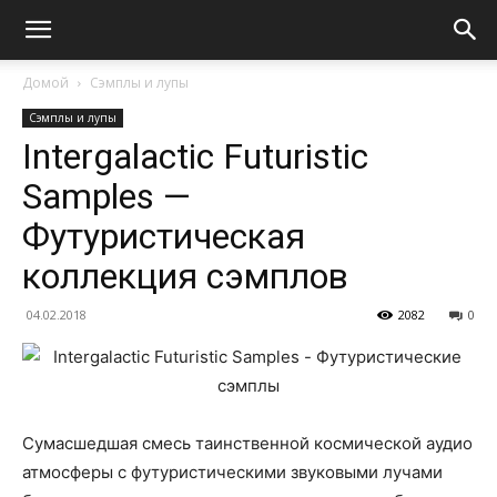
Домой
Сэмплы и лупы
Сэмплы и лупы
Intergalactic Futuristic
Samples —
Футуристическая
коллекция сэмплов
04.02.2018
2082
0
Сумасшедшая смесь таинственной космической аудио
атмосферы с футуристическими звуковыми лучами