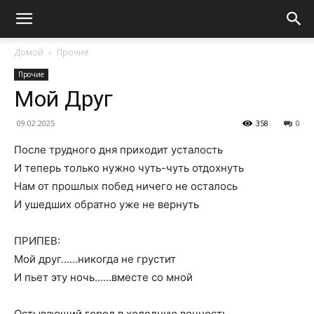
Домой
Прочие
Прочие
Мой Друг
09.02.2025
358
0
После трудного дня приходит усталость
И теперь только нужно чуть-чуть отдохнуть
Hам от прошлых побед ничего не осталось
И ушедших обратно уже не вернуть
ПРИПЕВ:
Мой друг……никогда не грустит
И пьет эту ночь……вместе со мной
Остывающий город в холодную вечность