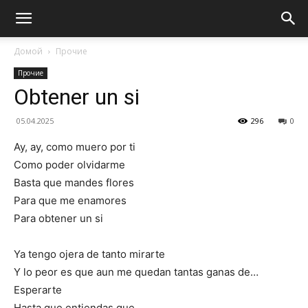
Домой
Прочие
Прочие
Obtener un si
05.04.2025
296
0
Ay, ay, como muero por ti
Como poder olvidarme
Basta que mandes flores
Para que me enamores
Para obtener un si
Ya tengo ojera de tanto mirarte
Y lo peor es que aun me quedan tantas ganas de…
Esperarte
Hasta que entiendas que