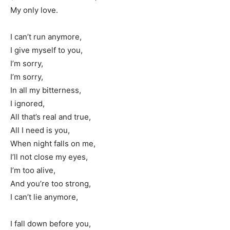
My only love.
I can’t run anymore,
I give myself to you,
I’m sorry,
I’m sorry,
In all my bitterness,
I ignored,
All that’s real and true,
All I need is you,
When night falls on me,
I’ll not close my eyes,
I’m too alive,
And you’re too strong,
I can’t lie anymore,
I fall down before you,