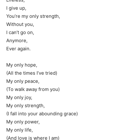
I give up,
You’re my only strength,
Without you,
I can’t go on,
Anymore,
Ever again.
My only hope,
(All the times I’ve tried)
My only peace,
(To walk away from you)
My only joy,
My only strength,
(I fall into your abounding grace)
My only power,
My only life,
(And love is where I am)