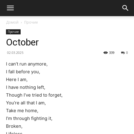
Домой
Прочие
Прочие
October
02.03.2025
339
0
I can’t run anymore,
I fall before you,
Here I am,
I have nothing left,
Though I’ve tried to forget,
You’re all that I am,
Take me home,
I’m through fighting it,
Broken,
Lifeless,