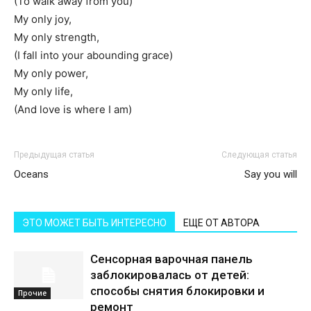
(To walk away from you)
My only joy,
My only strength,
(I fall into your abounding grace)
My only power,
My only life,
(And love is where I am)
Предыдущая статья
Следующая статья
Oceans
Say you will
ЭТО МОЖЕТ БЫТЬ ИНТЕРЕСНО
ЕЩЕ ОТ АВТОРА
Сенсорная варочная панель
заблокировалась от детей:
способы снятия блокировки и
Прочие
ремонт