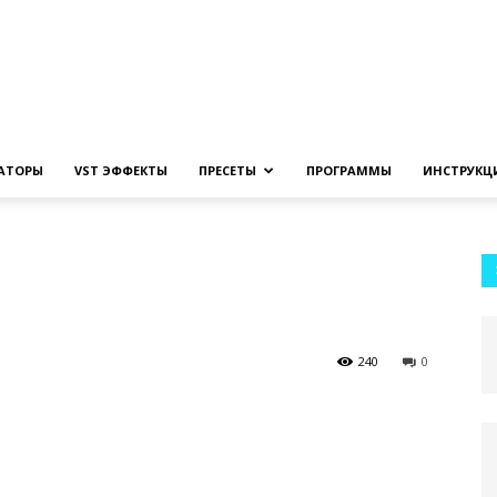
Создание
ЗАТОРЫ
VST ЭФФЕКТЫ
ПРЕСЕТЫ
ПРОГРАММЫ
ИНСТРУКЦ
музыки
240
0
на