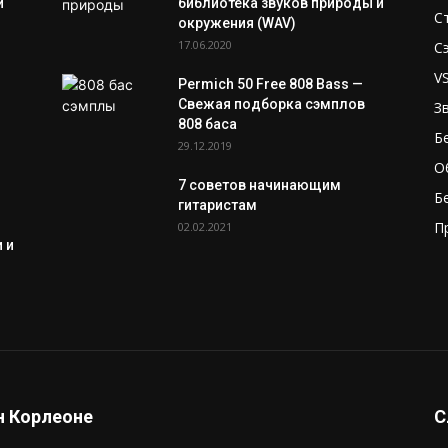
и
библиотека звуков природы и
С
окружения (WAV)
17.06.2020
С
V
Permich 50 Free 808 Bass —
Свежая подборка сэмплов
З
808 баса
Б
29.12.2019
О
7 советов начинающим
Б
гитаристам
П
02.02.2021
 и
 Корлеоне
С