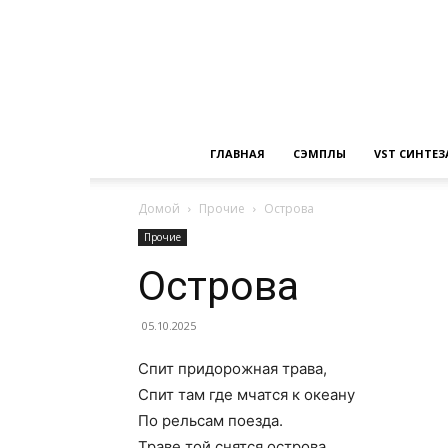
ГЛАВНАЯ
СЭМПЛЫ
VST СИНТЕ
Домой
Прочие
Острова
Прочие
Острова
05.10.2025
Спит придорожная трава,
Спит там где мчатся к океану
По рельсам поезда.
Траве той снятся острова