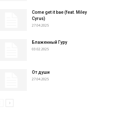
Come get it bae (feat. Miley
Cyrus)
27.04.2025
Блаженный Гуру
03.02.2025
От души
27.04.2025