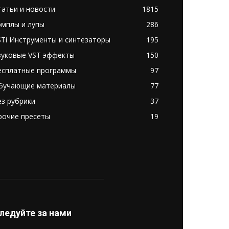
татьи и новости
1815
эмплы и лупы
286
STi Инструменты и синтезаторы
195
вуковые VST эффекты
150
есплатные программы
97
бучающие материалы
77
ез рубрики
37
рочие пресеты
19
ледуйте за нами