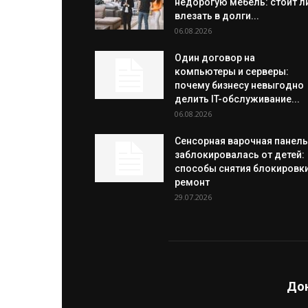
недорогую мебель: стоит л
влезать в долги...
06.08.2026
Один договор на
компьютеры и серверы:
почему бизнесу невыгодно
делить IT-обслуживание...
06.08.2026
Сенсорная варочная панель
заблокировалась от детей:
способы снятия блокировки
ремонт
29.07.2026
Дон