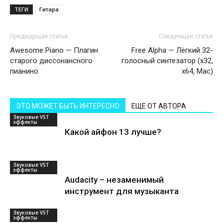
ТЕГИ
Гитара
Предыдущая статья
Следующая статья
Awesome Piano — Плагин
Free Alpha — Лёгкий 32-
старого диссонансного
голосный синтезатор (x32,
пианино
x64, Mac)
ЭТО МОЖЕТ БЫТЬ ИНТЕРЕСНО
ЕЩЕ ОТ АВТОРА
Звуковые VST
эффекты
Какой айфон 13 лучше?
Звуковые VST
эффекты
Audacity – незаменимый
инструмент для музыканта
Звуковые VST
эффекты