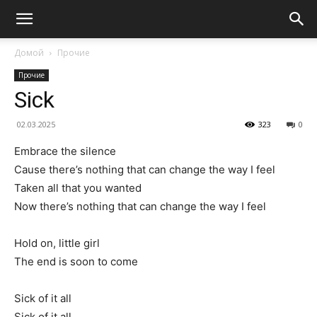
Домой
Прочие
Прочие
Sick
02.03.2025
323
0
Embrace the silence
Cause there’s nothing that can change the way I feel
Taken all that you wanted
Now there’s nothing that can change the way I feel
Hold on, little girl
The end is soon to come
Sick of it all
Sick of it all