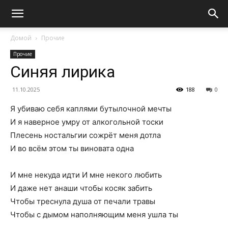
Домой
Прочие
Прочие
Синяя лирика
11.10.2025
188
0
Я убиваю себя каплями бутылочной мечты
И я наверное умру от алкогольной тоски
Плесень ностальгии сожрёт меня дотла
И во всём этом ты виновата одна
И мне некуда идти И мне некого любить
И даже нет анаши чтобы косяк забить
Чтобы треснула душа от печали травы
Чтобы с дымом наполняющим меня ушла ты