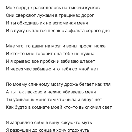
Моё сердце раскололось на тысячи кусков
Они сверкают лужами в трещинах дорог
И ты обходишь их не вспоминая меня
И в лужу сыплется песок с асфальта серого дня
Мне что-то давит на мозг и вены просят ножа
И кто-то мне говорит она тебе не нужна
И я срываю все пробки и забиваю штакет
И через час забываю что тебя со мной нет
По моемy спинномy мозгy дрожь бегает как тля
А ты так ласково и нежно убиваешь меня
Ты убиваешь меня тем что была и вдруг нет
Как будто в комнате моей кто-то выключил свет
Я заправляю себе в венy какую-то муть
Я разрушен до конца я хочу отдохнуть