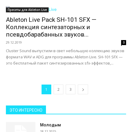
Пресеты для Ableton Live
Ableton Live Pack SH-101 SFX —
Коллекция синтезаторных и
псевдобарабанных звуков...
29.12.2019
0
Cluster Sound выпустили в свет небольшую коллекцию звуков
формата WAV и ADG для программы Ableton Live. SH-101 SFX —
это бесплатный пакет синтезированных sfx-эффектов,...
1
2
3
ЭТО ИНТЕРЕСНО
Молодым
18.12.2025