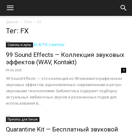
Домой
Теги
FX
Тег: FX
Сэмплы и лупы
99 Sound Effects — Коллекция звуковых
эффектов (WAV, Kontakt)
09.06.2020
0
99 Sound Effects — это коллекция из 99 кинематографических
звуковых эффектов, вдохновленных современными и ретро-
звуковыми технологиями. Библиотека содержит подборку
актуальных эмбиентных звуков и резонансных пэдов для
использования в...
Пресеты для Serum
Quarantine Kit — Бесплатный звуковой