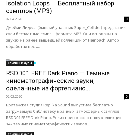
Isolation Loops — Бесплатный набор
сэмплов (MP3)
02.04.2020
0
Джейми Лиделл (бывший участник Super_Collider) представил
свои бесплатные сэмплы формата MP3. Они основаны на
звуках из ранее вышедшей коллекции от Hainbach. Автор
обработал весь...
Сэмплы и лупы
RSDD01 FREE Dark Piano — Темные
кинематографические звуки,
сделанные из фортепиано...
02.03.2020
0
Британская студия Replika Sound выпустила бесплатно
загружаемую библиотеку мрачных, атмосферных сэмплов
RSDD01 FREE Dark Piano. Релиз привносит в вашу коллекцию
147 темных кинематографических звуков...
Сэмплы и лупы