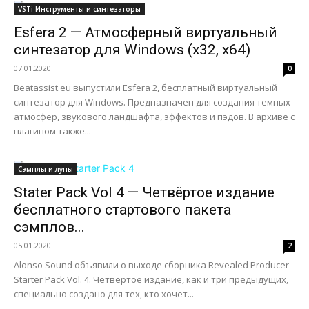
VSTi Инструменты и синтезаторы
Esfera 2 — Атмосферный виртуальный
синтезатор для Windows (x32, x64)
07.01.2020
0
Beatassist.eu выпустили Esfera 2, бесплатный виртуальный
синтезатор для Windows. Предназначен для создания темных
атмосфер, звукового ландшафта, эффектов и пэдов. В архиве с
плагином также...
Сэмплы и лупы
Stater Pack Vol 4 — Четвёртое издание
бесплатного стартового пакета
сэмплов...
05.01.2020
2
Alonso Sound объявили о выходе сборника Revealed Producer
Starter Pack Vol. 4. Четвёртое издание, как и три предыдущих,
специально создано для тех, кто хочет...