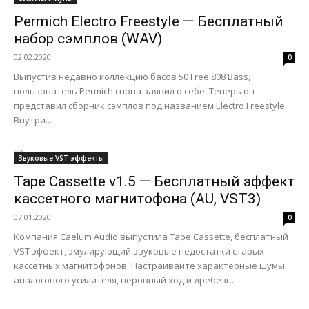
Permich Electro Freestyle — Бесплатный
набор сэмплов (WAV)
02.02.2020
0
Выпустив недавно коллекцию басов 50 Free 808 Bass,
пользователь Permich снова заявил о себе. Теперь он
представил сборник сэмплов под названием Electro Freestyle.
Внутри...
Звуковые VST эффекты
Tape Cassette v1.5 — Бесплатный эффект
кассетного магнитофона (AU, VST3)
07.01.2020
0
Компания Caelum Audio выпустила Tape Cassette, бесплатный
VST эффект, эмулирующий звуковые недостатки старых
кассетных магнитофонов. Настраивайте характерные шумы
аналогового усилителя, неровный ход и дребезг...