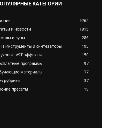
ОПУЛЯРНЫЕ КАТЕГОРИИ
рочие
9762
татьи и новости
1815
эмплы и лупы
286
STi Инструменты и синтезаторы
195
вуковые VST эффекты
150
есплатные программы
97
бучающие материалы
77
ез рубрики
37
рочие пресеты
19