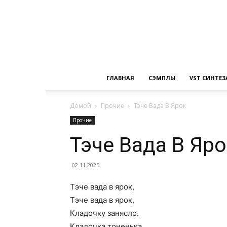
ГЛАВНАЯ
СЭМПЛЫ
VST СИНТЕ
Домой
Прочие
Тэче Вада В Ярок
Прочие
Тэче Вада В Яр
02.11.2025
Тэче вада в ярок,
Тэче вада в ярок,
Кладочку занясло.
Кладочка тоненька,