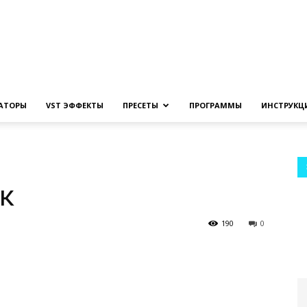
Создание
ЗАТОРЫ
VST ЭФФЕКТЫ
ПРЕСЕТЫ
ПРОГРАММЫ
ИНСТРУКЦ
музыки
ок
190
0
на