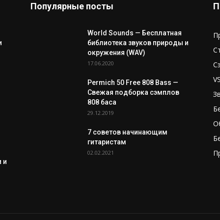
Популярные посты
П
World Sounds — Бесплатная
П
и
библиотека звуков природы и
С
окружения (WAV)
17.06.2020
С
V
Permich 50 Free 808 Bass —
Свежая подборка сэмплов
З
808 баса
Б
29.12.2019
О
7 советов начинающим
Б
гитаристам
П
02.02.2021
 и