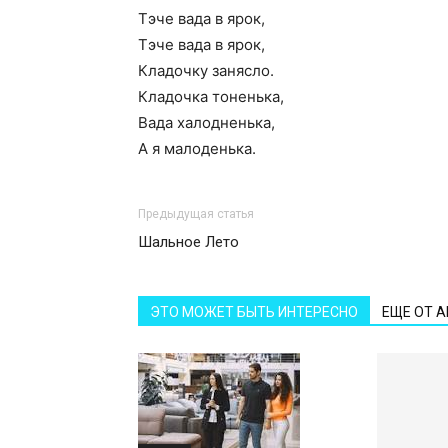
Тэче вада в ярок,
Тэче вада в ярок,
Кладочку занясло.
Кладочка тоненька,
Вада халодненька,
А я малоденька.
Предыдущая статья
Шальное Лето
ЭТО МОЖЕТ БЫТЬ ИНТЕРЕСНО
ЕЩЕ ОТ 