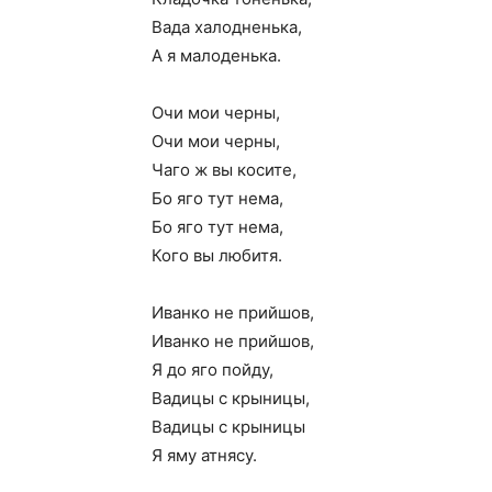
Вада халодненька,
А я малоденька.
Очи мои черны,
Очи мои черны,
Чаго ж вы косите,
Бо яго тут нема,
Бо яго тут нема,
Кого вы любитя.
Иванко не прийшов,
Иванко не прийшов,
Я до яго пойду,
Вадицы с крыницы,
Вадицы с крыницы
Я яму атнясу.