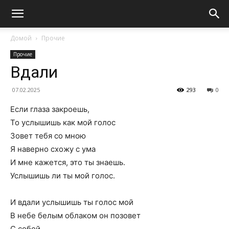
Домой
Прочие
Прочие
Вдали
07.02.2025
293
0
Если глаза закроешь,
То услышишь как мой голос
Зовет тебя со мною
Я наверно схожу с ума
И мне кажется, это ты знаешь.
Услышишь ли ты мой голос.
И вдали услышишь ты голос мой
В небе белым облаком он позовет
С собой