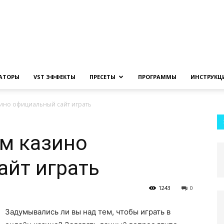
Создание
ЗАТОРЫ
VST ЭФФЕКТЫ
ПРЕСЕТЫ
ПРОГРАММЫ
ИНСТРУКЦ
зино официальный сайт играть
музыки
м казино
йт играть
1243
0
на
Задумывались ли вы над тем, чтобы играть в