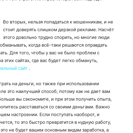
Во вторых, нельзя попадаться к мошенникам, и не
стоит доверять слишком дерзкой рекламе. Насчёт
этого довольно трудно спорить, но многие люди
т обманывать, когда всё-таки решаются оправдать
рать. Для того, чтобы у вас не было проблем с
а этих сайтах, где вас будет легко обмануть,
иальный сайт
.
грать на деньги, но также при использовании
е это наилучший способ, потому как не дает вам
больше вы сэкономите, и при этом получить опыта,
ропитесь расставаться со своими деньгами. Важно
рошем настроении. Если поступать наоборот, и
очется, то это быстро превратится в нудную работу,
к это не будет вашим основным видам заработка, а