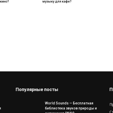
Популярные посты
П
World Sounds — Бесплатная
П
и
библиотека звуков природы и
С
окружения (WAV)
17.06.2020
С
V
Permich 50 Free 808 Bass —
Свежая подборка сэмплов
З
808 баса
Б
29.12.2019
О