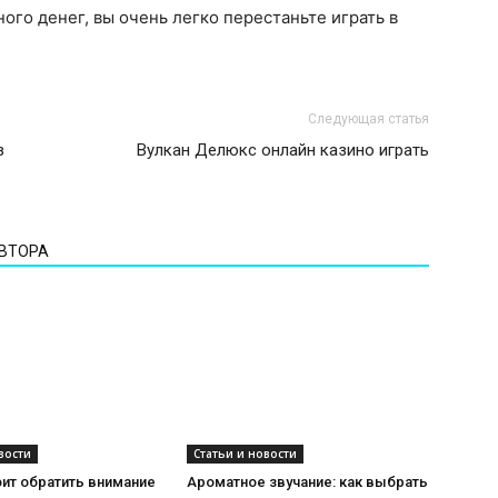
ого денег, вы очень легко перестаньте играть в
Следующая статья
з
Вулкан Делюкс онлайн казино играть
АВТОРА
вости
Статьи и новости
ит обратить внимание
Ароматное звучание: как выбрать
 кино?
музыку для кафе?