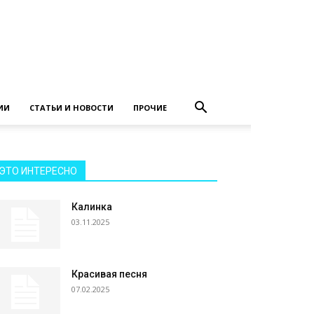
ИИ
СТАТЬИ И НОВОСТИ
ПРОЧИЕ
ЭТО ИНТЕРЕСНО
Калинка
03.11.2025
Красивая песня
07.02.2025