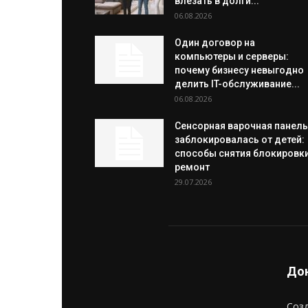
Сенсорная варочная панель
заблокировалась от детей:
способы снятия блокировки
ремонт
29.07.2026
Дон
Созд
лега
Сэм
скач
FL S