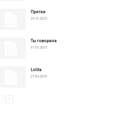
Прятки
24.10.2025
Ты говорила
01.03.2025
Lolita
27.04.2025