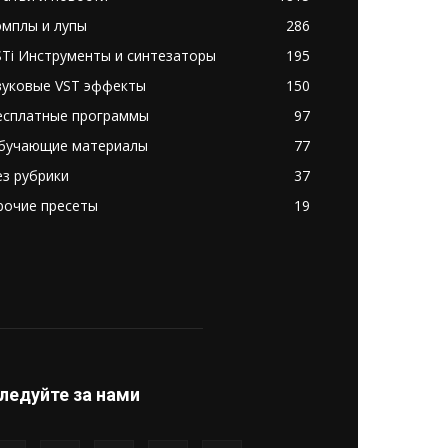
ез рубрики
37
рочие пресеты
19
ледуйте за нами