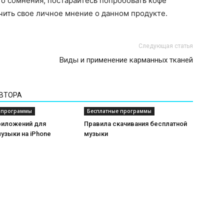
то сомнения, постарайтесь попробовать кофе
чить свое личное мнение о данном продукте.
Следующая статья
Виды и применение карманных тканей
АВТОРА
 программы
Бесплатные программы
риложений для
Правила скачивания бесплатной
узыки на iPhone
музыки