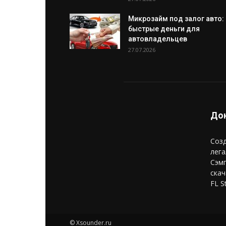
Микрозайм под залог авто:
быстрые деньги для
автовладельцев
27.07.2026
Дон
Созд
лега
Сэм
скач
FL S
© Xsounder.ru