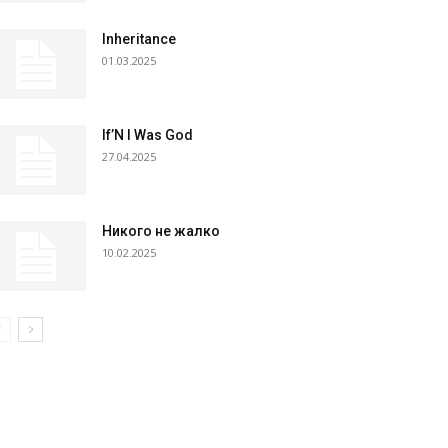
Inheritance
01.03.2025
If’N I Was God
27.04.2025
Никого не жалко
10.02.2025