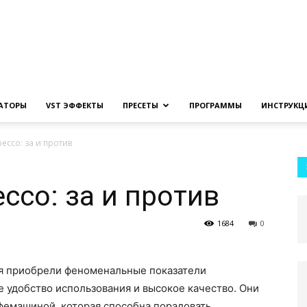
Создание
ЗАТОРЫ
VST ЭФФЕКТЫ
ПРЕСЕТЫ
ПРОГРАММЫ
ИНСТРУКЦ
ессо: за и против
музыки
ссо: за и против
1684
0
на
я приобрели феноменальные показатели
бе удобство использования и высокое качество. Они
фемашиной, которая способна порадовать