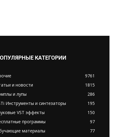
ОПУЛЯРНЫЕ КАТЕГОРИИ
рочие
9761
татьи и новости
1815
эмплы и лупы
286
STi Инструменты и синтезаторы
195
вуковые VST эффекты
150
есплатные программы
97
бучающие материалы
77