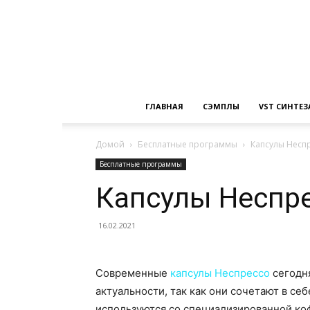
ГЛАВНАЯ
СЭМПЛЫ
VST СИНТЕ
Домой
Бесплатные программы
Капсулы Неспр
Бесплатные программы
Капсулы Неспре
16.02.2021
Современные
капсулы Неспрессо
сегодн
актуальности, так как они сочетают в се
используются со специализированной ко