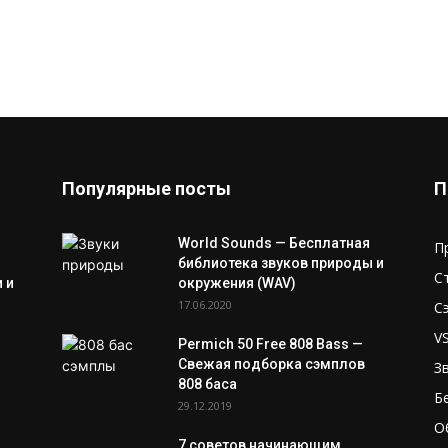
Популярные посты
П
World Sounds — Бесплатная
П
библиотека звуков природы и
С
 и
окружения (WAV)
17.06.2020
С
V
Permich 50 Free 808 Bass —
Свежая подборка сэмплов
З
808 баса
Б
29.12.2019
О
7 советов начинающим