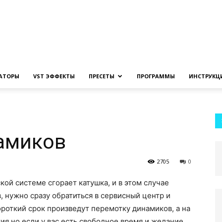
Создание
ЗАТОРЫ
VST ЭФФЕКТЫ
ПРЕСЕТЫ
ПРОГРАММЫ
ИНСТРУКЦ
музыки
амиков
2705
0
кой системе сгорает катушка, и в этом случае
на
 нужно сразу обратиться в сервисный центр и
ороткий срок произведут перемотку динамиков, а на
ия.но если у вас есть свободное время и желание,