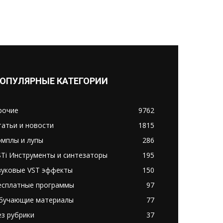
ОПУЛЯРНЫЕ КАТЕГОРИИ
рочие
9762
татьи и новости
1815
эмплы и лупы
286
STi Инструменты и синтезаторы
195
вуковые VST эффекты
150
есплатные программы
97
бучающие материалы
77
ез рубрики
37