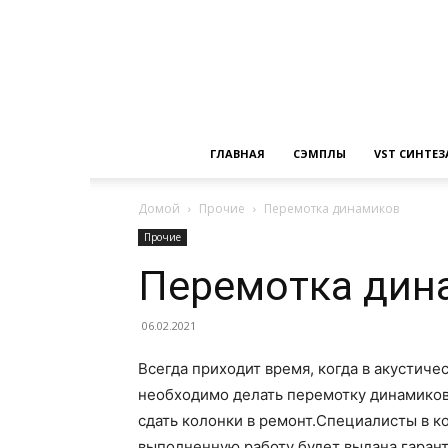
ГЛАВНАЯ
СЭМПЛЫ
VST СИНТЕ
Домой
Прочие
Перемотка динамиков
Прочие
Перемотка дин
06.02.2021
Всегда приходит время, когда в акустичес
необходимо делать перемотку динамиков,
сдать колонки в ремонт.Специалисты в к
выполненную работу будет выдана гарант