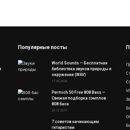
Популярные посты
П
World Sounds — Бесплатная
П
и
библиотека звуков природы и
С
окружения (WAV)
17.06.2020
С
V
Permich 50 Free 808 Bass —
Свежая подборка сэмплов
З
808 баса
Б
29.12.2019
О
7 советов начинающим
Б
гитаристам