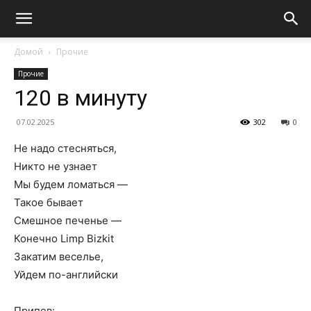
Домой
Прочие
Прочие
120 в минуту
07.02.2025
302
0
Не надо стесняться,
Никто не узнает
Мы будем ломаться —
Такое бывает
Смешное печенье —
Конечно Limp Bizkit
Закатим веселье,
Уйдем по-английски
Припев: