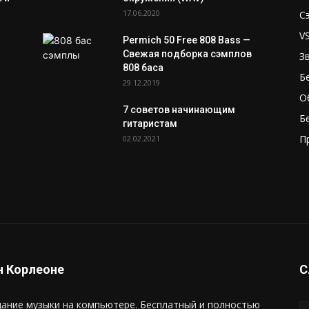
17.06.2020
С
V
Permich 50 Free 808 Bass —
Свежая подборка сэмплов
З
808 баса
Б
29.12.2019
О
7 советов начинающим
Б
гитаристам
П
02.02.2021
 Корлеоне
С
ание музыки на компьютере. Бесплатный и полностью