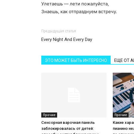
Улетаешь — лети пожалуйста,
Знаешь, как отпразднуем встречу.
Предыдущая статья
Every Night And Every Day
ЭТО МОЖЕТ БЫТЬ ИНТЕРЕСНО
ЕЩЕ ОТ 
Прочие
Прочие
Сенсорная варочная панель
Какие хар
заблокировалась от детей:
пианино не