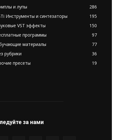
эмплы и лупы
286
STi Инструменты и синтезаторы
195
вуковые VST эффекты
150
есплатные программы
97
бучающие материалы
77
ез рубрики
36
рочие пресеты
19
ледуйте за нами