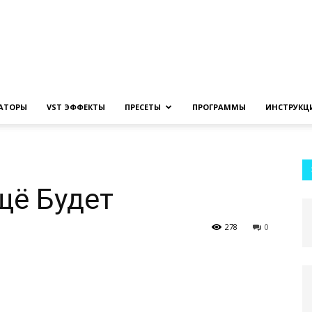
Создание
ЗАТОРЫ
VST ЭФФЕКТЫ
ПРЕСЕТЫ
ПРОГРАММЫ
ИНСТРУКЦ
музыки
щё Будет
278
0
на