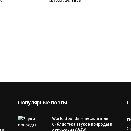
ию
автовладельцев
Популярные посты
П
World Sounds — Бесплатная
П
библиотека звуков природы и
С
 и
окружения (WAV)