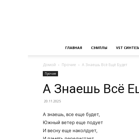
ГЛАВНАЯ
СЭМПЛЫ
VST СИНТЕ
Домой
Прочие
А Знаешь Всё Ещё Будет
Прочие
А Знаешь Всё Е
20.11.2025
А знаешь, все еще будет,
Южный ветер еще подует
И весну еще наколдует,
И память перелистает,