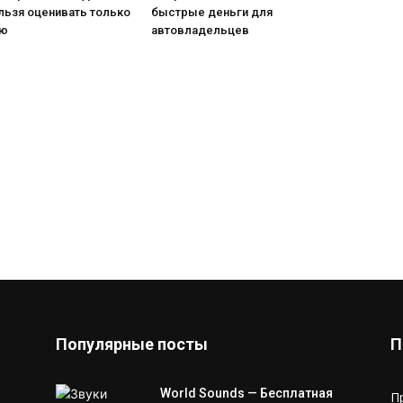
льзя оценивать только
быстрые деньги для
ию
автовладельцев
Популярные посты
П
World Sounds — Бесплатная
П