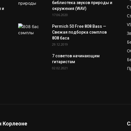
библиотека звуков природы и
С
 и
окружения (WAV)
17.06.2020
С
V
Permich 50 Free 808 Bass —
Свежая подборка сэмплов
З
808 баса
Б
29.12.2019
О
7 советов начинающим
Б
гитаристам
П
02.02.2021
 Корлеоне
С