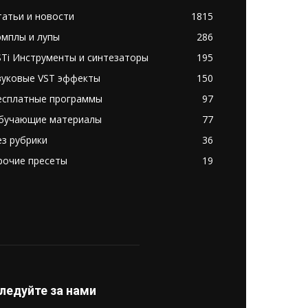
татьи и новости
1815
эмплы и лупы
286
STi Инструменты и синтезаторы
195
вуковые VST эффекты
150
есплатные программы
97
бучающие материалы
77
ез рубрики
36
рочие пресеты
19
ледуйте за нами