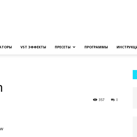
Создание
ЗАТОРЫ
VST ЭФФЕКТЫ
ПРЕСЕТЫ
ПРОГРАММЫ
ИНСТРУКЦ
музыки
n
357
0
на
ow