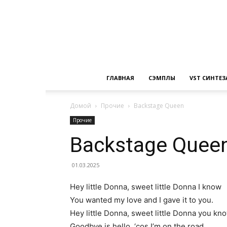
ГЛАВНАЯ
СЭМПЛЫ
VST СИНТЕ
Домой
Прочие
Backstage Queen
Прочие
Backstage Quee
01.03.2025
Hey little Donna, sweet little Donna I know
You wanted my love and I gave it to you.
Hey little Donna, sweet little Donna you kn
Goodbye is hello, ‘cos I’m on the road.