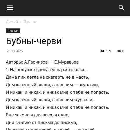
Домой
Прочие
Прочие
Бубны-черви
29.10.2025
189
0
Авторы: А.Гарнизов — Е.Муравьев
1. На подушке снова тушь растеклась,
Дама пик легла на скатерть не в масть,
Дом казенный вдали, а над ним — журавли,
И никак, и никак, и никак мне к тебе не попасть.
Дом казенный вдали, а над ним журавли,
И никак, и никак, и никак мне к тебе не попасть.
Вне закона я для всех, я одна,
Дни считаю от письма до письма,
Но стакан через край, и гадай — не гадай,