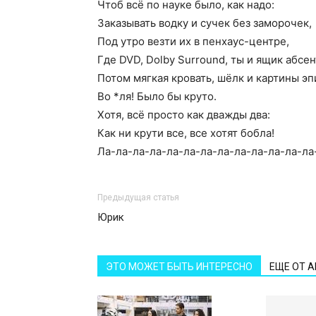
Чтоб всё по науке было, как надо:
Заказывать водку и сучек без заморочек,
Под утро везти их в пенхаус-центре,
Где DVD, Dolby Surround, ты и ящик абсен
Потом мягкая кровать, шёлк и картины э
Во *ля! Было бы круто.
Хотя, всё просто как дважды два:
Как ни крути все, все хотят бобла!
Ла-ла-ла-ла-ла-ла-ла-ла-ла-ла-ла-ла-ла
Предыдущая статья
Юрик
ЭТО МОЖЕТ БЫТЬ ИНТЕРЕСНО
ЕЩЕ ОТ 