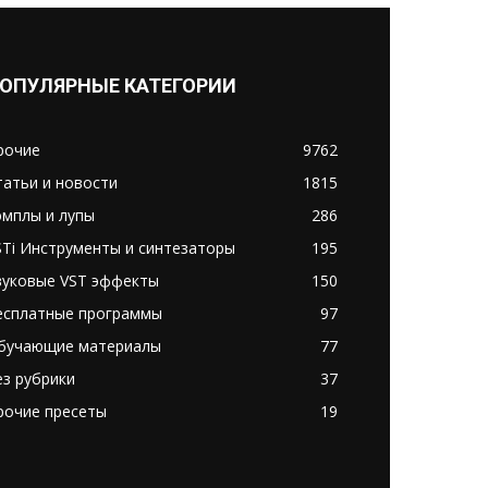
ОПУЛЯРНЫЕ КАТЕГОРИИ
рочие
9762
татьи и новости
1815
эмплы и лупы
286
STi Инструменты и синтезаторы
195
вуковые VST эффекты
150
есплатные программы
97
бучающие материалы
77
ез рубрики
37
рочие пресеты
19