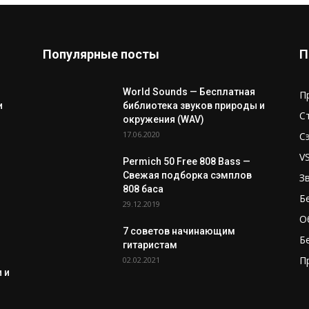
Популярные посты
П
World Sounds — Бесплатная
П
и
библиотека звуков природы и
С
окружения (WAV)
17.06.2020
С
V
Permich 50 Free 808 Bass —
Свежая подборка сэмплов
З
808 баса
Б
29.12.2019
О
7 советов начинающим
Б
гитаристам
П
02.02.2021
 и