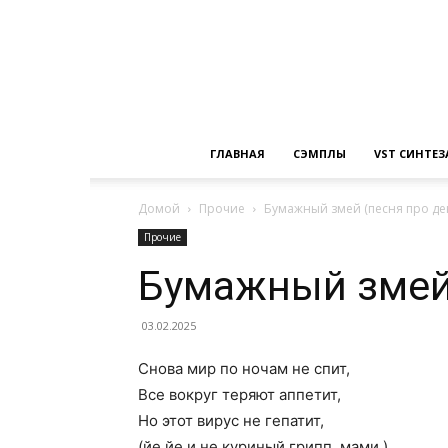
ГЛАВНАЯ
СЭМПЛЫ
VST СИНТЕ
Домой
Прочие
Бумажный змей (песня про де
Прочие
Бумажный змей 
03.02.2025
Снова мир по ночам не спит,
Все вокруг теряют аппетит,
Но этот вирус не гепатит,
(йе,йе и не куриный грипп, мами.)