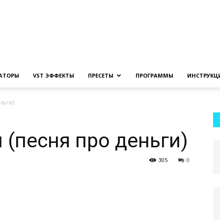
Создание
ЗАТОРЫ
VST ЭФФЕКТЫ
ПРЕСЕТЫ
ПРОГРАММЫ
ИНСТРУКЦ
ньги)
музыки
(песня про деньги)
305
0
на