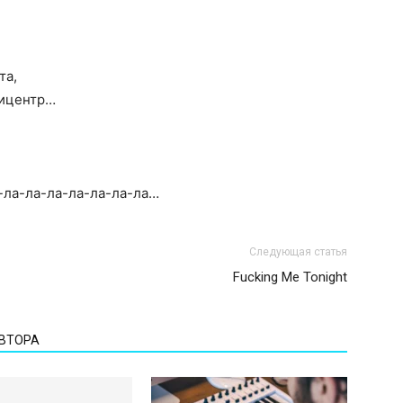
та,
пицентр…
-ла-ла-ла-ла-ла-ла-ла…
Следующая статья
Fucking Me Tonight
АВТОРА