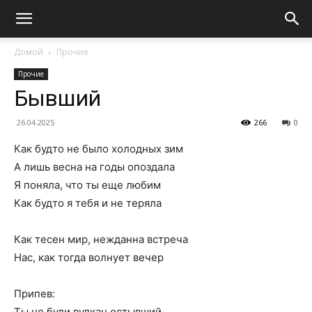
Домой
Прочие
Прочие
Бывший
26.04.2025
266
0
Как будто не было холодных зим
А лишь весна на годы опоздала
Я поняла, что ты еще любим
Как будто я тебя и не теряла
Как тесен мир, нежданна встреча
Нас, как тогда волнует вечер
Припев:
Ты не буди вулкан остывший