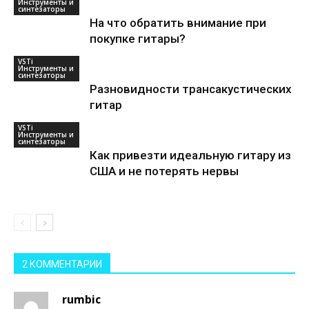
Инструменты и
синтезаторы
На что обратить внимание при
покупке гитары?
VSTi
Инструменты и
синтезаторы
Разновидности трансакустических
гитар
VSTi
Инструменты и
синтезаторы
Как привезти идеальную гитару из
США и не потерять нервы
2 КОММЕНТАРИИ
rumbic