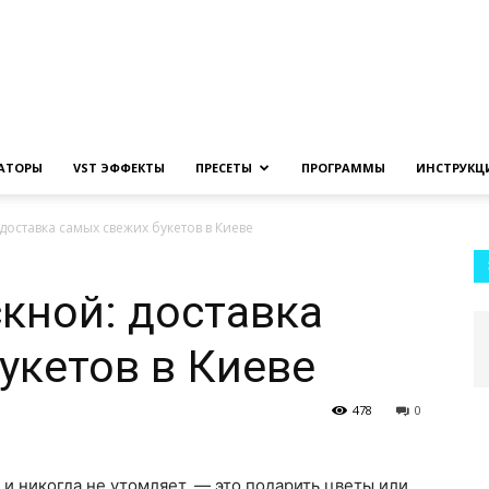
Создание
ЗАТОРЫ
VST ЭФФЕКТЫ
ПРЕСЕТЫ
ПРОГРАММЫ
ИНСТРУКЦ
доставка самых свежих букетов в Киеве
музыки
кной: доставка
укетов в Киеве
478
0
на
 и никогда не утомляет, — это подарить цветы или