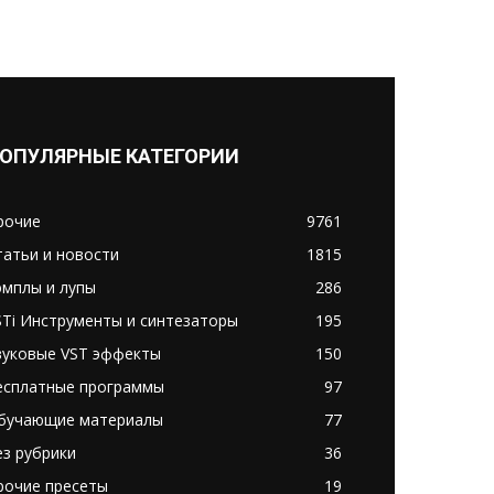
ОПУЛЯРНЫЕ КАТЕГОРИИ
рочие
9761
татьи и новости
1815
эмплы и лупы
286
STi Инструменты и синтезаторы
195
вуковые VST эффекты
150
есплатные программы
97
бучающие материалы
77
ез рубрики
36
рочие пресеты
19