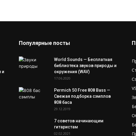
Популярные посты
П
World Sounds — Бесплатная
П
библиотека звуков природы и
С
 и
окружения (WAV)
17.06.2020
С
V
Permich 50 Free 808 Bass —
Свежая подборка сэмплов
З
808 баса
Б
29.12.2019
О
7 советов начинающим
Б
гитаристам
П
02.02.2021