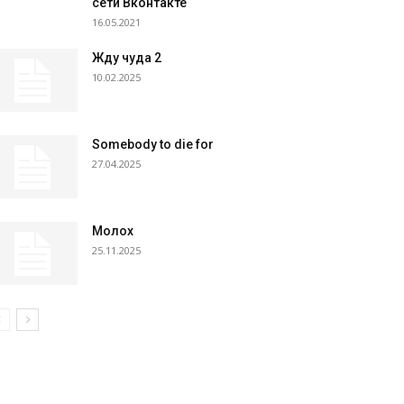
сети Вконтакте
16.05.2021
Жду чуда 2
10.02.2025
Somebody to die for
27.04.2025
Молох
25.11.2025