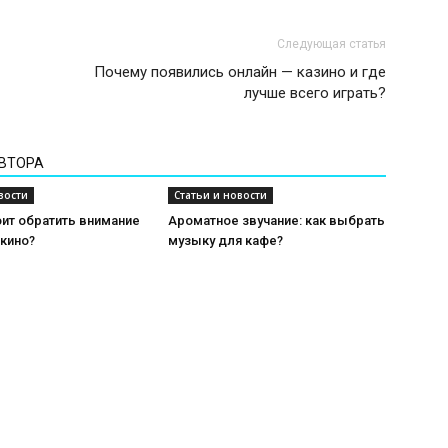
Следующая статья
Почему появились онлайн — казино и где
лучше всего играть?
АВТОРА
вости
Статьи и новости
ит обратить внимание
Ароматное звучание: как выбрать
 кино?
музыку для кафе?