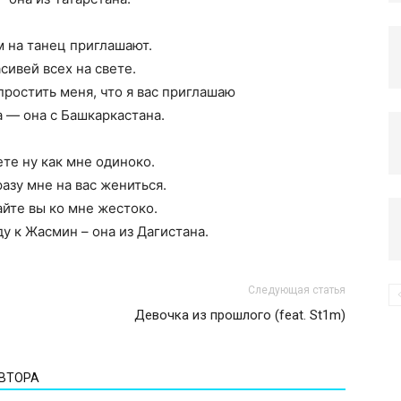
 на танец приглашают.
компьютере
сивей всех на свете.
простить меня, что я вас приглашаю
а — она с Башкаркастана.
те ну как мне одиноко.
азу мне на вас жениться.
айте вы ко мне жестоко.
ду к Жасмин – она из Дагистана.
Следующая статья
Девочка из прошлого (feat. St1m)
АВТОРА