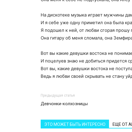
На дискотеке музыка играет мужчины дам
И я себе уже одну приметил она была кра
Я подошел к ней, от любви сгорая прошу 
Она гитару об меня сломала, она Земфир
Вот вы какие девушки востока не понимае
И поцелуев знаю не добиться придется ср
Вот вы, какие девушки востока не поступ
Ведь я любви своей скрывать не стану уй
Предыдущая статья
Девчонки-колхозницы
ЭТО МОЖЕТ БЫТЬ ИНТЕРЕСНО
ЕЩЕ ОТ 