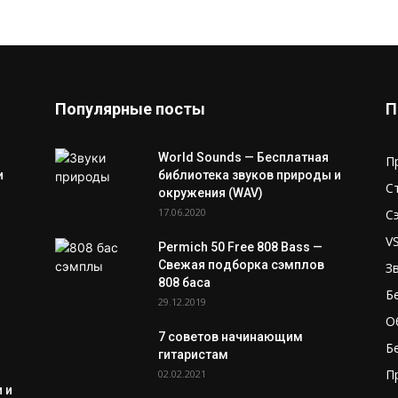
Популярные посты
П
World Sounds — Бесплатная
П
и
библиотека звуков природы и
С
окружения (WAV)
17.06.2020
С
V
Permich 50 Free 808 Bass —
Свежая подборка сэмплов
З
808 баса
Б
29.12.2019
О
7 советов начинающим
Б
гитаристам
П
02.02.2021
 и