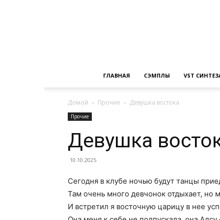
ГЛАВНАЯ
СЭМПЛЫ
VST СИНТЕ
Домой
Прочие
Девушка востока
Прочие
Девушка восто
10.10.2025
Сегодня в клубе ночью будут танцы прие
Там очень много девчонок отдыхает, но м
И встретил я восточную царицу в нее усп
Она меня к себе не подпускала, она Алсу 