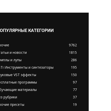
ОПУЛЯРНЫЕ КАТЕГОРИИ
рочие
9762
татьи и новости
1815
эмплы и лупы
286
STi Инструменты и синтезаторы
195
вуковые VST эффекты
150
есплатные программы
97
бучающие материалы
77
ез рубрики
37
рочие пресеты
19