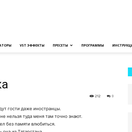
Создание
ЗАТОРЫ
VST ЭФФЕКТЫ
ПРЕСЕТЫ
ПРОГРАММЫ
ИНСТРУКЦ
музыки
ка
212
0
дут гости даже иностранцы.
на
не нельзя туда меня там точно знают.
ел без памяти влюбиться.
– она из Татарстана.