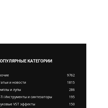
ОПУЛЯРНЫЕ КАТЕГОРИИ
рочие
9762
татьи и новости
1815
эмплы и лупы
286
STi Инструменты и синтезаторы
195
вуковые VST эффекты
150