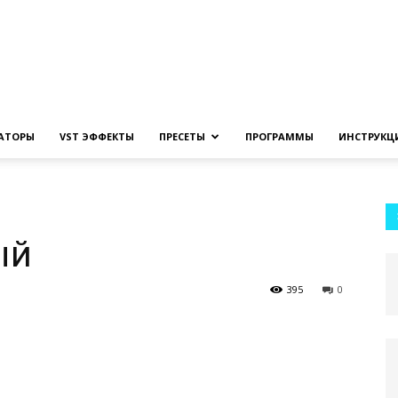
Создание
ЗАТОРЫ
VST ЭФФЕКТЫ
ПРЕСЕТЫ
ПРОГРАММЫ
ИНСТРУКЦ
музыки
ый
395
0
на