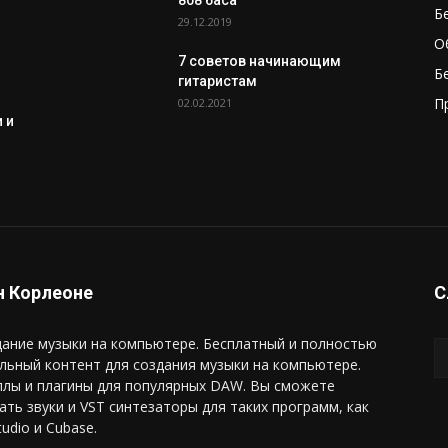
808 баса
Б
29.12.2019
О
7 советов начинающим
Б
гитаристам
П
02.02.2021
 и
 Корлеоне
С
ание музыки на компьютере. Бесплатный и полностью
льный контент для создания музыки на компьютере.
плы и плагины для популярных DAW. Вы сможете
ать звуки и VST синтезаторы для таких программ, как
tudio и Cubase.