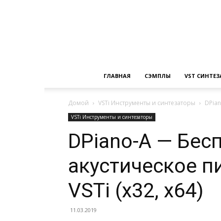
ГЛАВНАЯ
СЭМПЛЫ
VST СИНТЕ
Домой
VSTi Инструменты и синтезаторы
DPian
VSTi Инструменты и синтезаторы
DPiano-A — Бес
акустическое п
VSTi (x32, x64)
11.03.2019