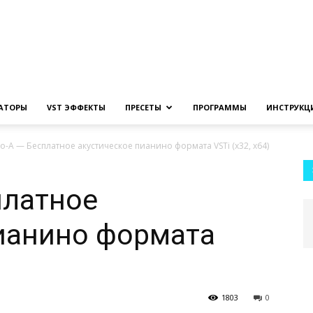
Создание
ЗАТОРЫ
VST ЭФФЕКТЫ
ПРЕСЕТЫ
ПРОГРАММЫ
ИНСТРУКЦ
o-A — Бесплатное акустическое пианино формата VSTi (x32, x64)
музыки
платное
ианино формата
на
1803
0