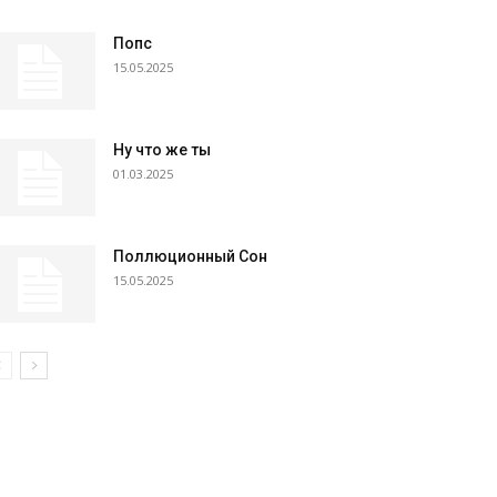
Попс
15.05.2025
Ну что же ты
01.03.2025
Поллюционный Сон
15.05.2025