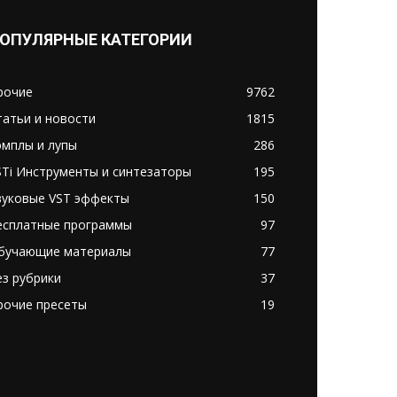
ОПУЛЯРНЫЕ КАТЕГОРИИ
рочие
9762
татьи и новости
1815
эмплы и лупы
286
STi Инструменты и синтезаторы
195
вуковые VST эффекты
150
есплатные программы
97
бучающие материалы
77
ез рубрики
37
рочие пресеты
19