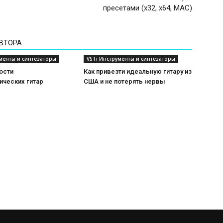
пресетами (х32, х64, MAC)
АВТОРА
ументы и синтезаторы
VSTi Инструменты и синтезаторы
ости
Как привезти идеальную гитару из
ических гитар
США и не потерять нервы