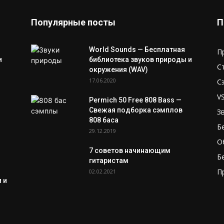
Популярные посты
П
World Sounds — Бесплатная
П
и
библиотека звуков природы и
С
окружения (WAV)
17.06.2020
С
V
Permich 50 Free 808 Bass —
Свежая подборка сэмплов
З
808 баса
Б
29.12.2019
О
7 советов начинающим
Б
гитаристам
П
02.02.2021
 и