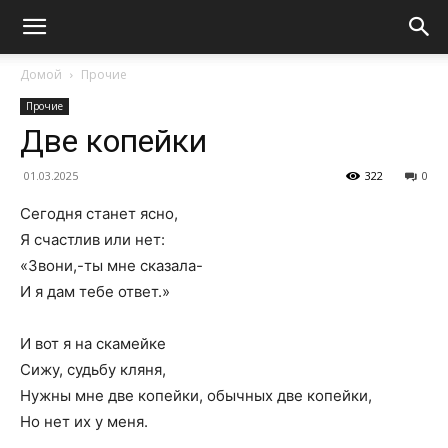
Домой
Прочие
Прочие
Две копейки
01.03.2025
322
0
Сегодня станет ясно,
Я счастлив или нет:
«Звони,-ты мне сказала-
И я дам тебе ответ.»
И вот я на скамейке
Сижу, судьбу кляня,
Нужны мне две копейки, обычных две копейки,
Но нет их у меня.