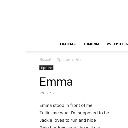
ГЛАВНАЯ
СЭМПЛЫ
VST СИНТЕ
Домой
Прочие
Emma
Прочие
Emma
09.02.2025
Emma stood in front of me
Tellin’ me what I’m supposed to be
Jackie loves to run and hide
Give her love, and she will die