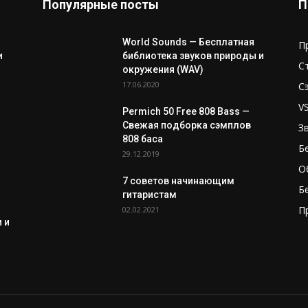
Популярные посты
П
World Sounds — Бесплатная
П
и
библиотека звуков природы и
С
окружения (WAV)
17.06.2020
С
V
Permich 50 Free 808 Bass —
Свежая подборка сэмплов
З
808 баса
Б
29.12.2019
О
7 советов начинающим
Б
гитаристам
П
02.02.2021
 и