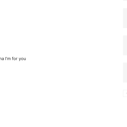
компьютере
a I’m for you