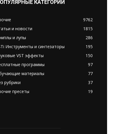
ОПУЛЯРНЫЕ КАТЕГОРИИ
рочие
9762
татьи и новости
1815
эмплы и лупы
286
STi Инструменты и синтезаторы
195
вуковые VST эффекты
150
есплатные программы
97
бучающие материалы
77
ез рубрики
37
рочие пресеты
19