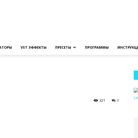
Создание
ЗАТОРЫ
VST ЭФФЕКТЫ
ПРЕСЕТЫ
ПРОГРАММЫ
ИНСТРУКЦ
музыки
321
0
на