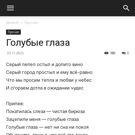
Домой
Прочие
Прочие
Голубые глаза
05.11.2025
180
0
Серый пепел остыл и допито вино
Серый город простыл и ему всё-равно
Что мы просим тепла и любви у небес
И сгораем дотла в ожидании чудес
Припев:
Покатилась слеза — чистая бирюза
Зацепили меня — голубые глаза
Голубые глаза — нет ни сна ни покоя
Объясните, друзья, что всё это такое