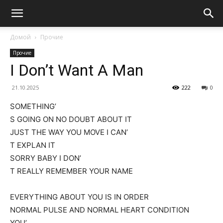
Домой
Прочие
Прочие
I Don’t Want A Man
21.10.2025
222
0
SOMETHING’
S GOING ON NO DOUBT ABOUT IT
JUST THE WAY YOU MOVE I CAN’
T EXPLAN IT
SORRY BABY I DON’
T REALLY REMEMBER YOUR NAME
EVERYTHING ABOUT YOU IS IN ORDER
NORMAL PULSE AND NORMAL HEART CONDITION
YOU’