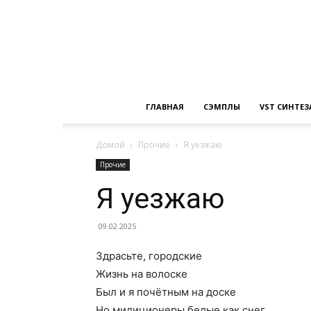
ГЛАВНАЯ
СЭМПЛЫ
VST СИНТЕ
Домой
Прочие
Я уезжаю
Прочие
Я уезжаю
09.02.2025
Здрасьте, городские
Жизнь на волоске
Был и я почётным на доске
Но милиционеры белые как снег