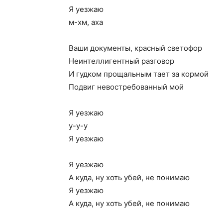
Я уезжаю
м-хм, аха
Ваши документы, красный светофор
Неинтеллигентный разговор
И гудком прощальным тает за кормой
Подвиг невостребованный мой
Я уезжаю
у-у-у
Я уезжаю
Я уезжаю
А куда, ну хоть убей, не понимаю
Я уезжаю
А куда, ну хоть убей, не понимаю