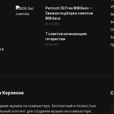
V
Permich 50 Free 808 Bass —
Свежая подборка сэмплов
З
808 баса
Б
29.12.2019
О
7 советов начинающим
Б
гитаристам
П
02.02.2021
 и
 Корлеоне
С
ание музыки на компьютере. Бесплатный и полностью
льный контент для создания музыки на компьютере.