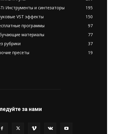
STi Инструменты и синтезаторы
195
вуковые VST эффекты
150
есплатные программы
97
бучающие материалы
77
ез рубрики
37
рочие пресеты
19
ледуйте за нами