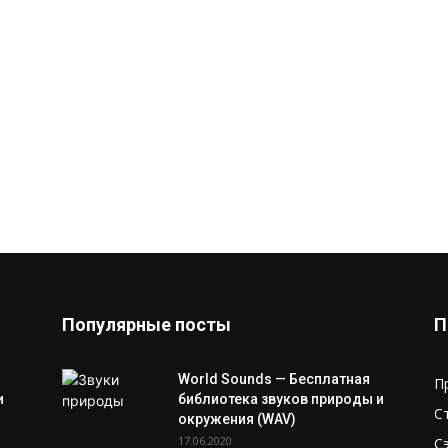
Популярные посты
П
World Sounds — Бесплатная
П
и
библиотека звуков природы и
С
окружения (WAV)
17.06.2020
С