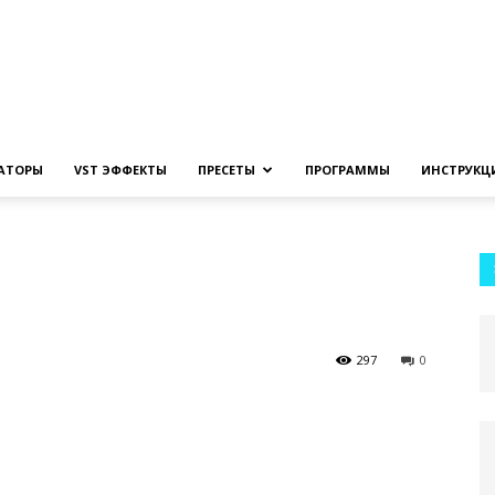
Создание
ЗАТОРЫ
VST ЭФФЕКТЫ
ПРЕСЕТЫ
ПРОГРАММЫ
ИНСТРУКЦ
музыки
297
0
на