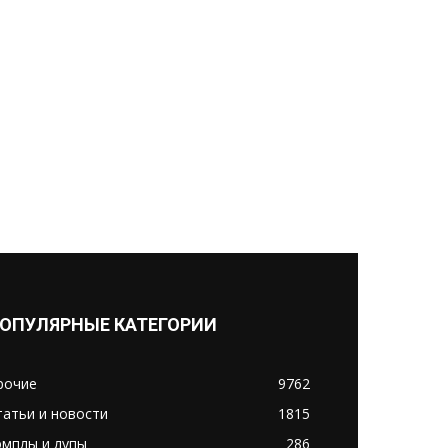
ОПУЛЯРНЫЕ КАТЕГОРИИ
рочие
9762
татьи и новости
1815
эмплы и лупы
286