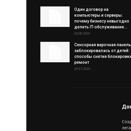
Один договор на
компьютеры и серверы:
почему бизнесу невыгодно
делить IT-обслуживание...
06.08.2026
Сенсорная варочная панель
заблокировалась от детей:
способы снятия блокировки
ремонт
29.07.2026
Дон
Созд
лега