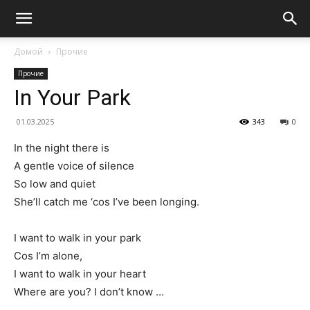
Домой
Прочие
Прочие
In Your Park
01.03.2025
343
0
In the night there is
A gentle voice of silence
So low and quiet
She’ll catch me ‘cos I’ve been longing.
I want to walk in your park
Cos I’m alone,
I want to walk in your heart
Where are you? I don’t know …