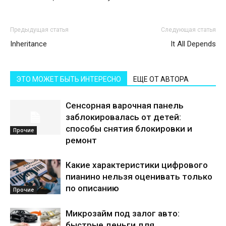
Предыдущая статья
Следующая статья
Inheritance
It All Depends
ЭТО МОЖЕТ БЫТЬ ИНТЕРЕСНО
ЕЩЕ ОТ АВТОРА
Сенсорная варочная панель
заблокировалась от детей:
способы снятия блокировки и
Прочие
ремонт
Какие характеристики цифрового
пианино нельзя оценивать только
по описанию
Прочие
Микрозайм под залог авто:
быстрые деньги для