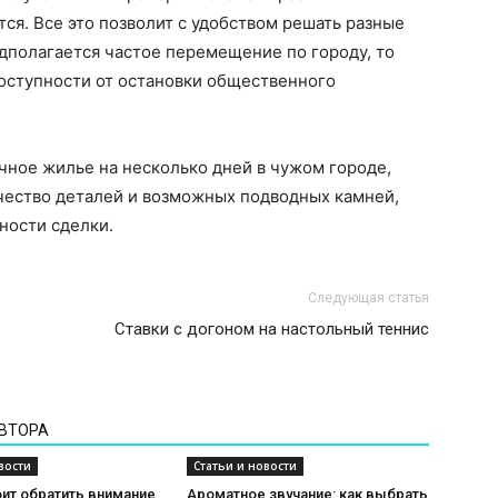
тся. Все это позволит с удобством решать разные
едполагается частое перемещение по городу, то
доступности от остановки общественного
ичное жилье на несколько дней в чужом городе,
чество деталей и возможных подводных камней,
ности сделки.
Следующая статья
Ставки с догоном на настольный теннис
АВТОРА
вости
Статьи и новости
ит обратить внимание
Ароматное звучание: как выбрать