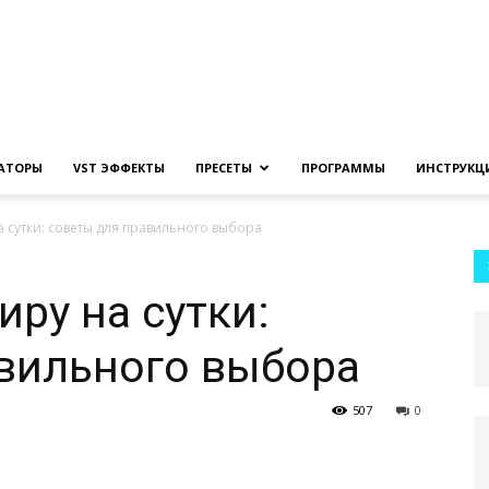
Создание
ЗАТОРЫ
VST ЭФФЕКТЫ
ПРЕСЕТЫ
ПРОГРАММЫ
ИНСТРУКЦ
а сутки: советы для правильного выбора
музыки
иру на сутки:
вильного выбора
507
0
на