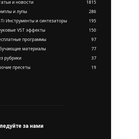
татьи и новости
1815
эмплы и лупы
286
STi Инструменты и синтезаторы
195
вуковые VST эффекты
150
есплатные программы
97
бучающие материалы
77
ез рубрики
37
рочие пресеты
19
ледуйте за нами