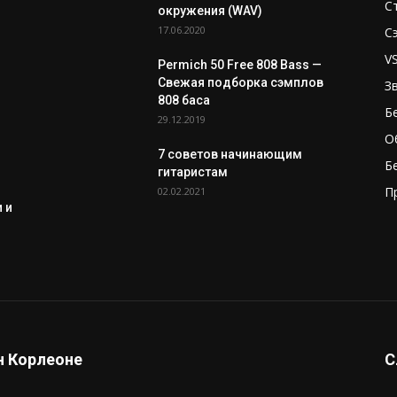
С
окружения (WAV)
17.06.2020
С
V
Permich 50 Free 808 Bass —
Свежая подборка сэмплов
З
808 баса
Б
29.12.2019
О
7 советов начинающим
Б
гитаристам
П
02.02.2021
 и
 Корлеоне
С