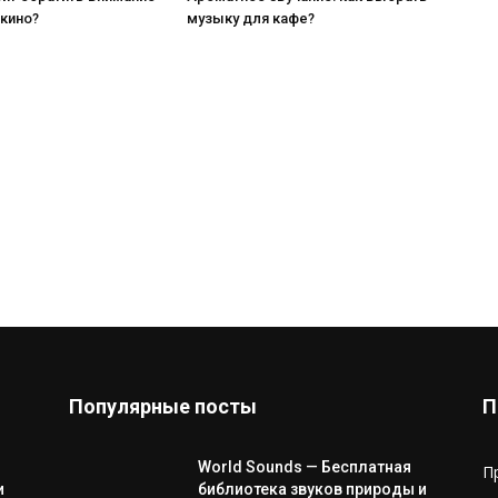
 кино?
музыку для кафе?
Популярные посты
П
World Sounds — Бесплатная
П
и
библиотека звуков природы и