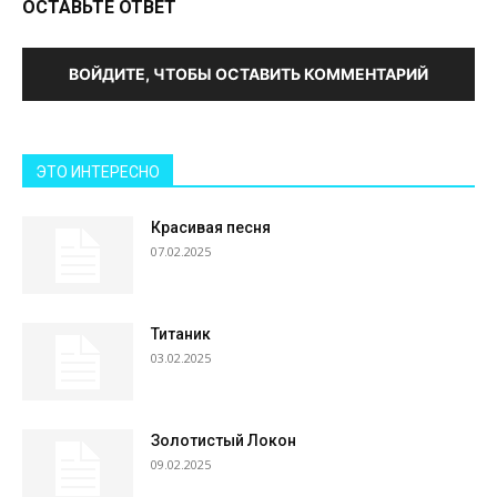
ОСТАВЬТЕ ОТВЕТ
ВОЙДИТЕ, ЧТОБЫ ОСТАВИТЬ КОММЕНТАРИЙ
ЭТО ИНТЕРЕСНО
Красивая песня
07.02.2025
Титаник
03.02.2025
Золотистый Локон
09.02.2025