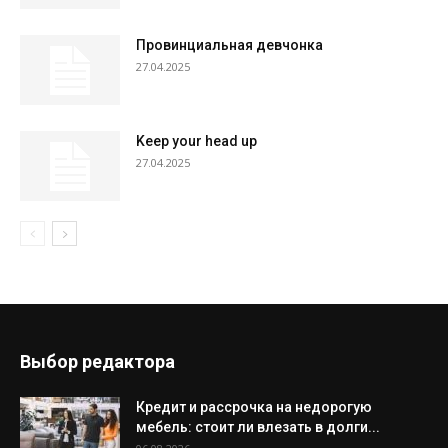
Провинциальная девчонка
27.04.2025
Keep your head up
27.04.2025
Выбор редактора
Кредит и рассрочка на недорогую
мебель: стоит ли влезать в долги...