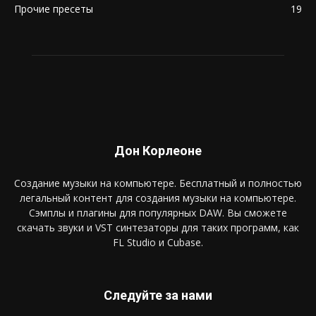
Прочие пресеты
19
Дон Корлеоне
Создание музыки на компьютере. Бесплатный и полностью
легальный контент для создания музыки на компьютере.
Сэмплы и плагины для популярных DAW. Вы сможете
скачать звуки и VST синтезаторы для таких программ, как
FL Studio и Cubase.
Следуйте за нами