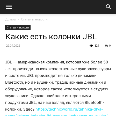
Домой
Статьи и новости
Статьи и новости
Какие есть колонки JBL
22.07.2022
529
0
JBL — американская компания, которая уже более 50
лет производит высококачественные аудиоаксессуары
и системы. JBL производит не только динамики
Bluetooth, но и наушники, традиционные динамики и
оборудование, которое также используется в студиях
звукозаписи. Однако наиболее интересными
продуктами JBL, на наш взгляд, являются Bluetooth-
колонки. Здесь
https://technicworld.ru/tehnika-dlya-
doma/kakaya-kolonka-jbl-samaya-luchshaya-po-zvuku/