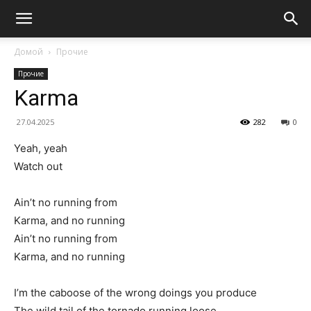
Домой
Прочие
Прочие
Karma
27.04.2025
282
0
Yeah, yeah
Watch out
Ain’t no running from
Karma, and no running
Ain’t no running from
Karma, and no running
I’m the caboose of the wrong doings you produce
The wild tail of the tornado running loose