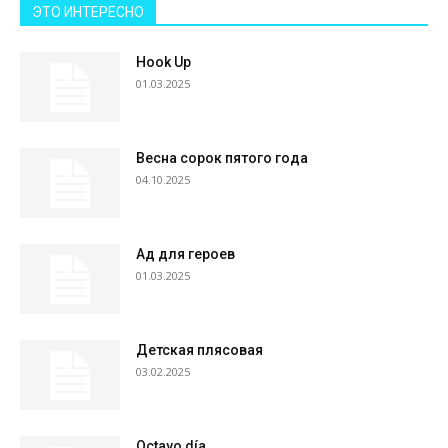
ЭТО ИНТЕРЕСНО
Hook Up
01.03.2025
Весна сорок пятого года
04.10.2025
Ад для героев
01.03.2025
Детская плясовая
03.02.2025
Octavo día