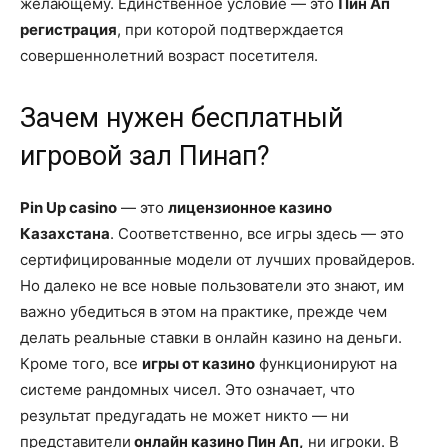
желающему. Единственное условие — это
Пин Ап
регистрация
, при которой подтверждается
совершеннолетний возраст посетителя.
Зачем нужен бесплатный
игровой зал Пинап?
Pin Up casino
— это
лицензионное казино
Казахстана
. Соответственно, все игры здесь — это
сертифицированные модели от лучших провайдеров.
Но далеко не все новые пользователи это знают, им
важно убедиться в этом на практике, прежде чем
делать реальные ставки в онлайн казино на деньги.
Кроме того, все
игры от казино
функционируют на
системе рандомных чисел. Это означает, что
результат предугадать не может никто — ни
представители
онлайн казино Пин Ап,
ни игроки. В