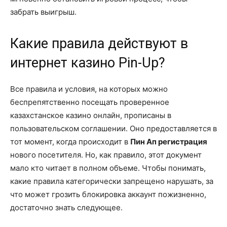
забрать выигрыш.
Какие правила действуют в
интернет казино Pin-Up?
Все правила и условия, на которых можно
беспрепятственно посещать проверенное
казахстанское казино онлайн, прописаны в
пользовательском соглашении. Оно предоставляется в
тот момент, когда происходит в
Пин Ап регистрация
нового посетителя. Но, как правило, этот документ
мало кто читает в полном объеме. Чтобы понимать,
какие правила категорически запрещено нарушать, за
что может грозить блокировка аккаунт пожизненно,
достаточно знать следующее.