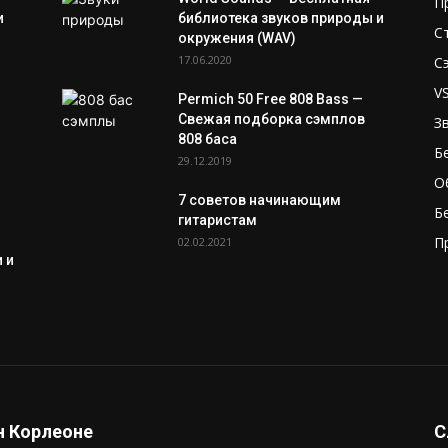
П
и
библиотека звуков природы и
С
окружения (WAV)
17.06.2020
С
V
Permich 50 Free 808 Bass —
Свежая подборка сэмплов
З
808 баса
Б
29.12.2019
О
7 советов начинающим
Б
гитаристам
П
02.02.2021
 и
 Корлеоне
С