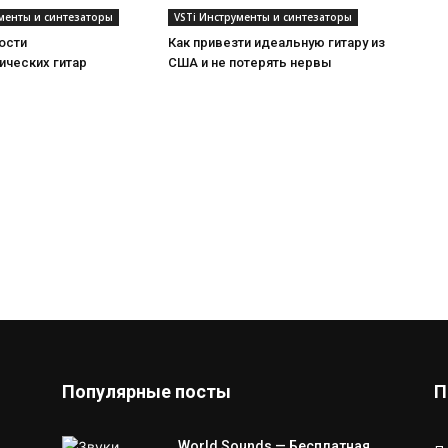
ументы и синтезаторы
VSTi Инструменты и синтезаторы
ости
Как привезти идеальную гитару из
ических гитар
США и не потерять нервы
Популярные посты
П
World Sounds — Бесплатная