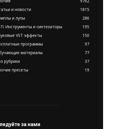
рочие
9762
татьи и новости
1815
эмплы и лупы
286
STi Инструменты и синтезаторы
195
вуковые VST эффекты
150
есплатные программы
97
бучающие материалы
77
ез рубрики
37
рочие пресеты
19
ледуйте за нами