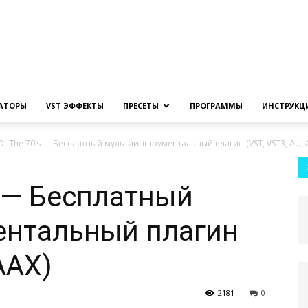
Создание
ЗАТОРЫ
VST ЭФФЕКТЫ
ПРЕСЕТЫ
ПРОГРАММЫ
ИНСТРУКЦ
Of The 70’s — Бесплатный мультиинструментальный плагин (VST, VST3, AU, 
музыки
s — Бесплатный
ентальный плагин
AAX)
на
2181
0