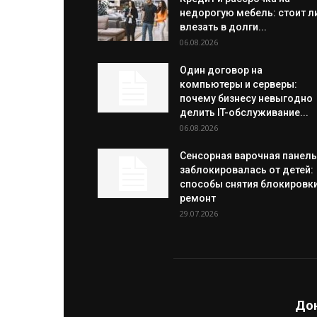
недорогую мебель: стоит л
влезать в долги...
06.08.2026
Один договор на
компьютеры и серверы:
почему бизнесу невыгодно
делить IT-обслуживание...
06.08.2026
Сенсорная варочная панель
заблокировалась от детей:
способы снятия блокировки
ремонт
29.07.2026
Дон