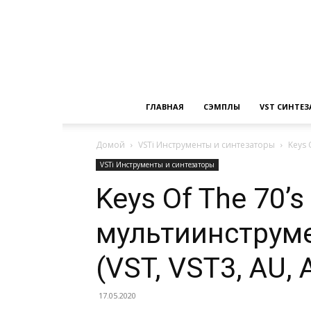
ГЛАВНАЯ
СЭМПЛЫ
VST СИНТЕ
Домой
VSTi Инструменты и синтезаторы
Keys 
VSTi Инструменты и синтезаторы
Keys Of The 70’
мультиинструм
(VST, VST3, AU, 
17.05.2020