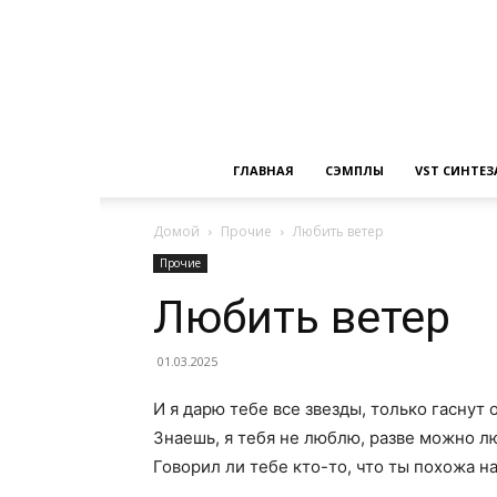
ГЛАВНАЯ
СЭМПЛЫ
VST СИНТЕ
Домой
Прочие
Любить ветер
Прочие
Любить ветер
01.03.2025
И я дарю тебе все звезды, только гаснут 
Знаешь, я тебя не люблю, разве можно л
Говорил ли тебе кто-то, что ты похожа на