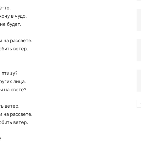
е-то.
хочу в чудо.
компьютере
не будет.
и на рассвете.
юбить ветер.
?
а птицу?
ругих лица.
ы на свете?
ь ветер.
и на рассвете.
юбить ветер.
?