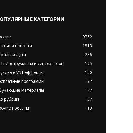
ОПУЛЯРНЫЕ КАТЕГОРИИ
рочие
9762
татьи и новости
1815
эмплы и лупы
286
STi Инструменты и синтезаторы
195
вуковые VST эффекты
150
есплатные программы
97
бучающие материалы
77
ез рубрики
37
рочие пресеты
19