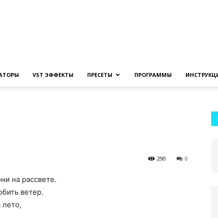
Создание
ЗАТОРЫ
VST ЭФФЕКТЫ
ПРЕСЕТЫ
ПРОГРАММЫ
ИНСТРУКЦ
музыки
290
0
они на рассвете.
на
юбить ветер.
 лето,