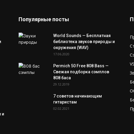
Популярные посты
П
World Sounds — Бесплатная
П
и
библиотека звуков природы и
С
окружения (WAV)
17.06.2020
С
V
Permich 50 Free 808 Bass —
Свежая подборка сэмплов
З
808 баса
Б
29.12.2019
О
7 советов начинающим
Б
гитаристам
П
02.02.2021
 и