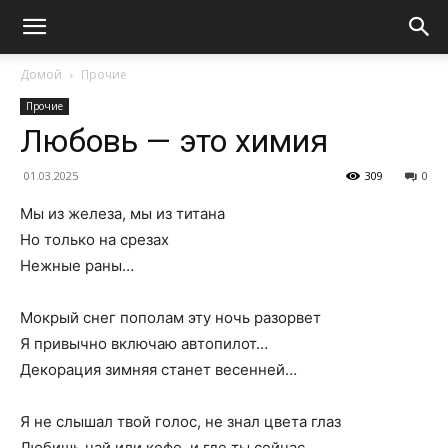
Домой
Прочие
Прочие
Любовь — это химия
01.03.2025
309
0
Мы из железа, мы из титана
Но только на срезах
Нежные раны…
Мокрый снег пополам эту ночь разорвет
Я привычно включаю автопилот…
Декорация зимняя станет весенней…
Я не слышал твой голос, не знал цвета глаз
Любишь чай или кофе, и где ты сейчас