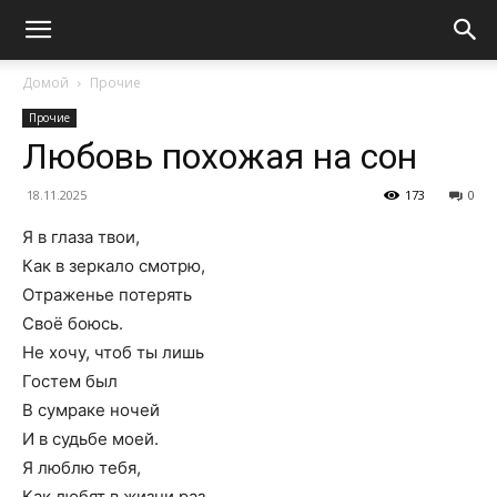
Домой
Прочие
Прочие
Любовь похожая на сон
18.11.2025
173
0
Я в глаза твои,
Как в зеркало смотрю,
Отраженье потерять
Своё боюсь.
Не хочу, чтоб ты лишь
Гостем был
В сумраке ночей
И в судьбе моей.
Я люблю тебя,
Как любят в жизни раз,