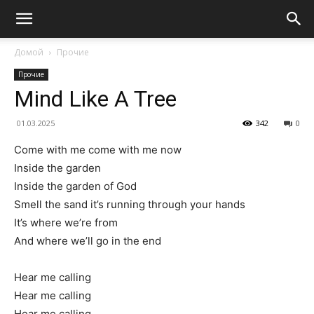
Домой
Прочие
Прочие
Mind Like A Tree
01.03.2025
342
0
Come with me come with me now
Inside the garden
Inside the garden of God
Smell the sand it’s running through your hands
It’s where we’re from
And where we’ll go in the end
Hear me calling
Hear me calling
Hear me calling