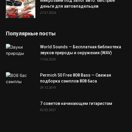
Микрозайм под залог авто: быстрые
деньги для автовладельцев
27.07.2026
Популярные посты
World Sounds — Бесплатная библиотека
звуков природы и окружения (WAV)
17.06.2020
Permich 50 Free 808 Bass — Свежая
подборка сэмплов 808 баса
29.12.2019
7 советов начинающим гитаристам
02.02.2021