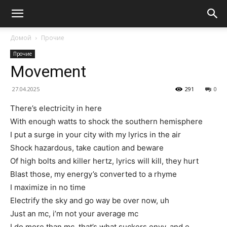
Домой
Прочие
Прочие
Movement
27.04.2025
291
0
There’s electricity in here
With enough watts to shock the southern hemisphere
I put a surge in your city with my lyrics in the air
Shock hazardous, take caution and beware
Of high bolts and killer hertz, lyrics will kill, they hurt
Blast those, my energy’s converted to a rhyme
I maximize in no time
Electrify the sky and go way be over now, uh
Just an mc, i’m not your average mc
I do more than mc, that’s what suckers envy, and e