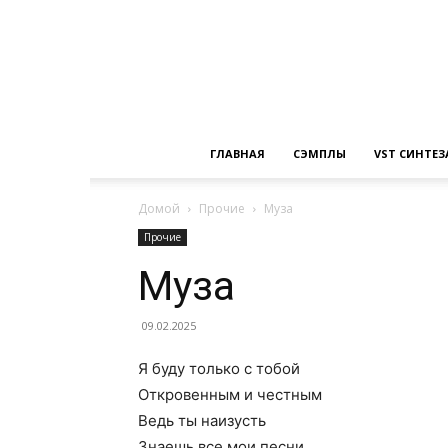
ГЛАВНАЯ
СЭМПЛЫ
VST СИНТЕ
Домой
Прочие
Муза
Прочие
Муза
09.02.2025
Я буду только с тобой
Откровенным и честным
Ведь ты наизусть
Знаешь все мои песни