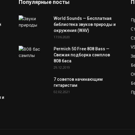
Популярные посты
П
World Sounds — Бесплатная
П
и
библиотека звуков природы и
С
окружения (WAV)
17.06.2020
С
V
Permich 50 Free 808 Bass —
Свежая подборка сэмплов
З
808 баса
Б
29.12.2019
О
7 советов начинающим
Б
гитаристам
П
02.02.2021
 и