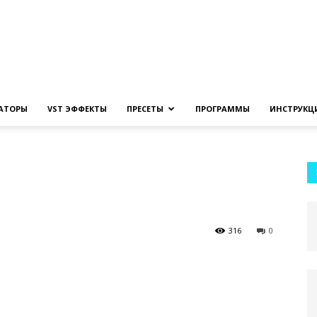
Создание
ЗАТОРЫ
VST ЭФФЕКТЫ
ПРЕСЕТЫ
ПРОГРАММЫ
ИНСТРУКЦ
музыки
316
0
на