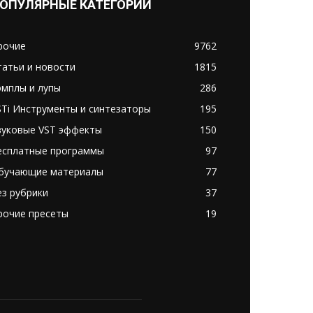
ОПУЛЯРНЫЕ КАТЕГОРИИ
рочие
9762
татьи и новости
1815
эмплы и лупы
286
STi Инструменты и синтезаторы
195
вуковые VST эффекты
150
есплатные программы
97
бучающие материалы
77
ез рубрики
37
рочие пресеты
19