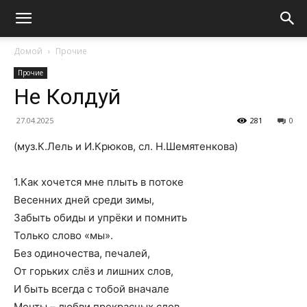
Домой
Прочие
Прочие
Не Колдуй
27.04.2025
281
0
(муз.К.Лель и И.Крюков, сл. Н.Шемятенкова)
1.Как хочется мне плыть в потоке
Весенних дней среди зимы,
Забыть обиды и упрёки и помнить
Только слово «мы».
Без одиночества, печалей,
От горьких слёз и лишних слов,
И быть всегда с тобой вначале
Мечты – любви прекрасных слов…