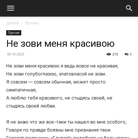
Домой
Прочие
Прочие
Не зови меня красивою
09.10.2025
215
0
Не зови меня красивою я ведь вовсе не красивая,
Не зови голубоглазою, златовласой не зови.
Я совсем — совсем обычная, может просто
симпатичная,
А люблю тебя красивого, не стыдясь своей, не
стыдясь своей любви.
Я не знаю что же все-таки ты нашел во мне особого,
Говоря по правде боязны мне признания твои.
Говорят подружки: «Глупая!» полюбила на беду свою»,